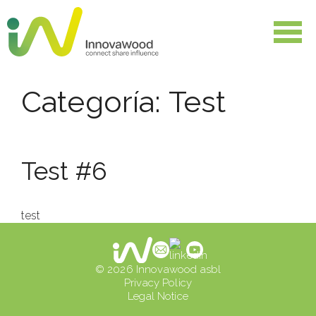
Skip
to
content
Categoría:
Test
Test #6
test
© 2026 Innovawood asbl
Privacy Policy
Legal Notice